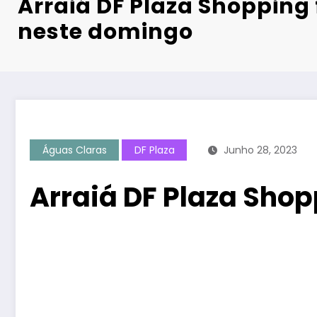
Arraiá DF Plaza Shopping f
neste domingo
Águas Claras
DF Plaza
Junho 28, 2023
Arraiá DF Plaza Shop