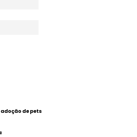
 adoção de pets
!
a