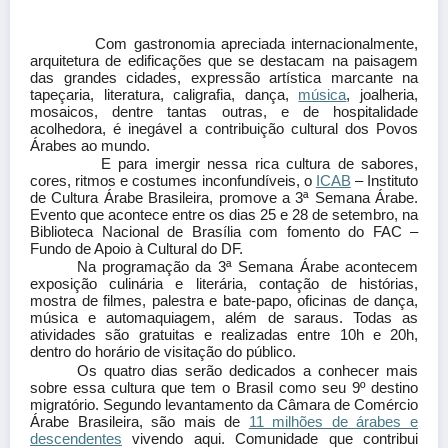
Com gastronomia apreciada internacionalmente,
arquitetura de edificações que se destacam na paisagem
das grandes cidades, expressão artística marcante na
tapeçaria, literatura, caligrafia, dança,
música
, joalheria,
mosaicos, dentre tantas outras, e de hospitalidade
acolhedora, é inegável a contribuição cultural dos Povos
Árabes ao mundo.
E para imergir nessa rica cultura de sabores,
cores, ritmos e costumes inconfundíveis, o
ICAB
– Instituto
de Cultura Árabe Brasileira, promove a 3ª Semana Árabe.
Evento que acontece entre os dias 25 e 28 de setembro, na
Biblioteca Nacional de Brasília com fomento do FAC –
Fundo de Apoio à Cultural do DF.
Na programação da 3ª Semana Árabe acontecem
exposição culinária e literária, contação de histórias,
mostra de filmes, palestra e bate-papo, oficinas de dança,
música e automaquiagem, além de saraus. Todas as
atividades são gratuitas e realizadas entre 10h e 20h,
dentro do horário de visitação do público.
Os quatro dias serão dedicados a conhecer mais
sobre essa cultura que tem o Brasil como seu 9º destino
migratório. Segundo levantamento da Câmara de Comércio
Árabe Brasileira, são mais de
11 milhões de árabes e
descendentes
vivendo aqui. Comunidade que contribui