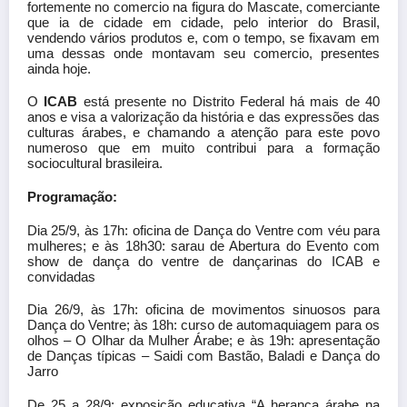
fortemente no comercio na figura do Mascate, comerciante
que ia de cidade em cidade, pelo interior do Brasil,
vendendo vários produtos e, com o tempo, se fixavam em
uma dessas onde montavam seu comercio, presentes
ainda hoje.
O
ICAB
está presente no Distrito Federal há mais de 40
anos e visa a valorização da história e das expressões das
culturas árabes, e chamando a atenção para este povo
numeroso que em muito contribui para a formação
sociocultural brasileira.
Programação:
Dia 25/9, às 17h: oficina de Dança do Ventre com véu para
mulheres; e às 18h30: sarau de Abertura do Evento com
show de dança do ventre de dançarinas do ICAB e
convidadas
Dia 26/9, às 17h: oficina de movimentos sinuosos para
Dança do Ventre; às 18h: curso de automaquiagem para os
olhos – O Olhar da Mulher Árabe; e às 19h: apresentação
de Danças típicas – Saidi com Bastão, Baladi e Dança do
Jarro
De 25 a 28/9: exposição educativa “A herança árabe na