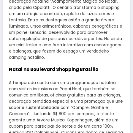
decoração natalina “Acampamento Mágico do Natal”,
criada pela Cipolatti. O cenário transforma o shopping
em um refúgio encantado, repleto de luzes, cores e
fantasia. Entre os destaques estão a grande árvore
iluminada, ursos animatrônicos, cabanas cenográficas e
um painel sensorial desenvolvido para promover
autorregulação de pessoas neurodivergentes. Há ainda
um mini trailer e uma área interativa com escorregador
e balanços, que fazem do espaço um verdadeiro
camping natalino.
Natal no Boulevard Shopping Brasília
A temporada conta com uma programação natalina
com visitas inclusivas ao Papai Noel, que também se
comunica em libras, oficinas gratuitas para as crianças,
decoração temática especial e uma promoção que une
sabor e sustentabilidade com “Compre, Ganhe e
Concorra” . Juntando R$ 800 em compras, o cliente
garante uma Árvore Musical Kopenhagen, além de um
cupom para participar do sorteio de um carro 100%
elétrico BYD Dolphin Mini . Cupons em dobro de segunda