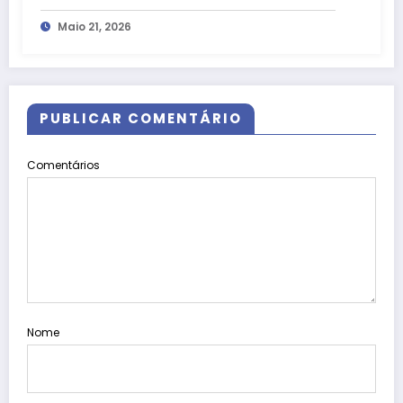
programação gratuita no Mané
Maio 21, 2026
Garrincha
PUBLICAR COMENTÁRIO
Comentários
Nome