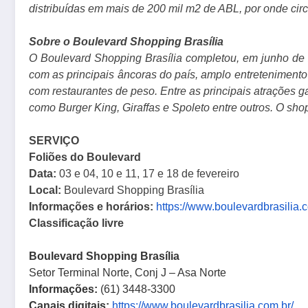
distribuídas em mais de 200 mil m2 de ABL, por onde ci
Sobre o Boulevard Shopping Brasília
O Boulevard Shopping Brasília completou, em junho de 20
com as principais âncoras do país, amplo entreteniment
com restaurantes de peso. Entre as principais atrações g
como Burger King, Giraffas e Spoleto entre outros. O sh
SERVIÇO
Foliões do Boulevard
Data:
03 e 04, 10 e 11, 17 e 18 de fevereiro
Local:
Boulevard Shopping Brasília
Informações e horários:
https://www.boulevardbrasilia.
c
Classificação livre
Boulevard
Shopping Brasília
Setor Terminal Norte, Conj J – Asa Norte
Informações:
(61) 3448-3300
Canais digitais:
https://www.
boulevardbrasilia.com.br/