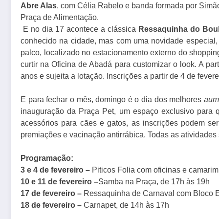
Abre Alas
, com Célia Rabelo e banda formada por Simão 
Praça de Alimentação.
E no dia 17 acontece a clássica
Ressaquinha
do Boul
conhecido na cidade, mas com uma novidade especial, 
palco, localizado no estacionamento externo do shopping
curtir na Oficina de Abadá para customizar o look. A pa
anos e sujeita a lotação. Inscrições a partir de 4 de fevere
E para fechar o mês, domingo é o dia dos melhores
aum
inauguração da Praça Pet, um espaço exclusivo para q
acessórios para cães e gatos, as inscrições podem ser
premiações e vacinação antirrábica. Todas as atividades s
Programação:
3 e 4 de fevereiro –
Piticos
Folia com oficinas e camarim
10 e 11 de fevereiro –
Samba na Praça, de 17h às 19h
17 de fevereiro –
Ressaquinha de Carnaval com Bloco E
18 de fevereiro –
Carnapet, de 14h às 17h