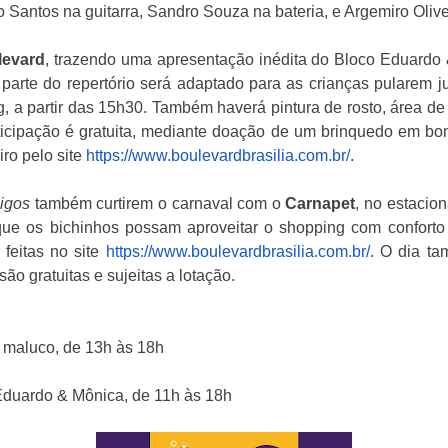
Santos na guitarra, Sandro Souza na bateria, e Argemiro Olive
evard
, trazendo uma apresentação inédita do Bloco Eduardo 
parte do repertório será adaptado para as crianças pularem
, a partir das 15h30. Também haverá pintura de rosto, área d
rticipação é gratuita, mediante doação de um brinquedo em bo
iro pelo site
https://www.boulevardbrasilia.
com.br/
.
igos
também curtirem o carnaval com o
Carnapet
, no estacio
ue os bichinhos possam aproveitar o shopping com conforto e
 feitas no site
https://www.boulevardbrasilia.
com.br/
. O dia ta
ão gratuitas e sujeitas a lotação.
 maluco, de 13h às 18h
duardo & Mônica, de 11h às 18h