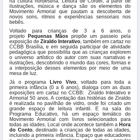
na cultura nordestina. Leitura de Cordel, a partir de
ilustrações, música e dança são os elementos do
Movimento Armorial que pautam a descoberta de
novos sons, ritmos e experiências sensoriais nos
bebês.
Voltado para crianças de 3 a 6 anos, o
projeto
Pequenas Mãos
propõe um passeio pela
exposição de
Ziraldo Interativo
, também em cartaz no
CCBB Brasília, e em seguida participar de atividade
pedagógica que possibilita que as crianças explorem
o universo artístico do autor com suas narrativas e
ilustrações, descobrindo o mundo das cores, formas e
a interposição desses elementos por meio de uma
mesa de luz.
Já o programa
Livro Vivo
, voltado para toda a
primeira infância (0 a 6 anos), dialoga com as duas
exposições em cartaz no CCBB: Ziraldo Interativo e
Armorial 50 anos. A contação das histórias de Ziraldo
é realizada no pavilhão de vidro, onde foi criado um
grande espaço de leitura infantil. E na sala do
Programa Educativo, há um espaço temático do
Movimento Armorial com livros selecionados para
todas as idades. Local onde acontece também a
Hora
do Conto
, destinado a crianças de todas as idades,
incluindo a primeira infância. Espaço que educadores