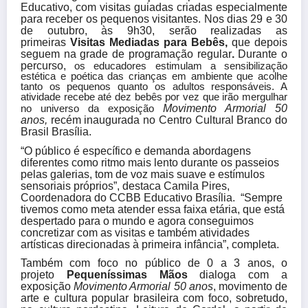
Educativo, com visitas guiadas criadas especialmente
para receber os pequenos visitantes. Nos dias 29 e 30
de outubro, às 9h30, serão realizadas as
primeiras
Visitas Mediadas para Bebês,
que depois
seguem na grade de programação regular
.
Durante o
percurso,
os educadores estimulam a sensibilização
estética e poética das crianças em ambiente que acolhe
tanto os pequenos quanto os adultos responsáveis. A
atividade recebe até dez bebês por vez que irão mergulhar
Movimento Armorial 50
no universo da exposição
anos,
recém inaugurada no Centro Cultural Branco do
Brasil Brasília.
“O público é específico e demanda abordagens
diferentes como ritmo mais lento durante os passeios
pelas galerias, tom de voz mais suave e estímulos
sensoriais próprios”, destaca Camila Pires,
Coordenadora do CCBB Educativo Brasília. “Sempre
tivemos como meta atender essa faixa etária, que está
despertado para o mundo e agora conseguimos
concretizar com as visitas e também atividades
artísticas direcionadas à primeira infância”, completa.
Também com foco no público de 0 a 3 anos, o
projeto
Pequeníssimas Mãos
dialoga com a
exposição
Movimento Armorial 50 anos
, movimento de
arte e cultura popular brasileira com foco, sobretudo,