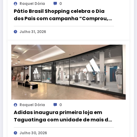
Raquel Dória
0
Pátio Brasil Shopping celebra o Dia
dos Pais com campanha “Comprou,
Ganhou” e camiseta exclusiva da
Julho 31, 2026
LIVE!
Raquel Dória
0
Adidas inaugura primeira loja em
Taguatinga com unidade de mais de
200 m² no Taguatinga Shopping
Julho 30, 2026