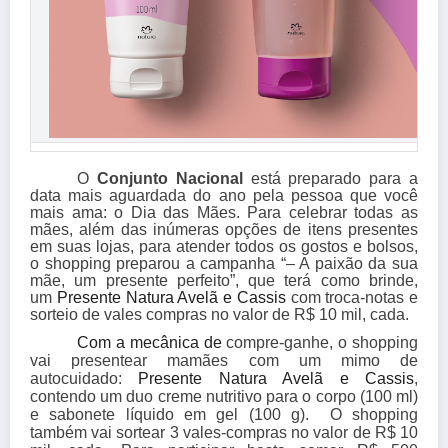
O
Conjunto
Nacional
está preparado para a
data mais aguardada do ano pela pessoa que você
mais ama: o Dia das Mães.
Para celebrar todas as
mães, além das inúmeras opções de itens presentes
em suas lojas, para atender todos os gostos e bolsos,
o shopping preparou a campanha “– A paixão da sua
mãe, um presente perfeito”, que terá como brinde,
um
Presente Natura Avelã e Cassis
com troca-notas e
sorteio de vales compras no valor de R$ 10 mil, cada.
Com a mecânica de
compre-ganhe, o shopping
vai presentear mamães com um mimo de
autocuidado:
Presente Natura Avelã e Cassis
,
contendo um duo creme nutritivo para o corpo (100 ml)
e sabonete líquido em gel (100 g). O shopping
também vai sortear 3 vales-compras no valor de R$ 10