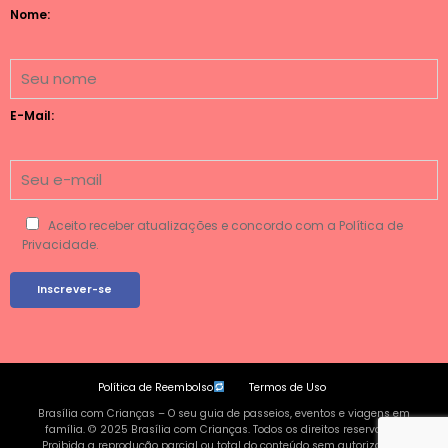
Nome:
E-Mail:
Aceito receber atualizações e concordo com a Política de
Privacidade.
Política de Reembolso
Termos de Uso
Brasília com Crianças – O seu guia de passeios, eventos e viagens em
família. © 2025 Brasília com Crianças. Todos os direitos reservados.
Proibida a reprodução parcial ou total do conteúdo sem autorização |