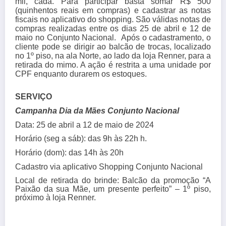
mil, cada. Para participar basta somar R$ 500
(quinhentos reais em compras) e cadastrar as notas
fiscais no aplicativo do shopping. São válidas notas de
compras realizadas entre os dias 25 de abril e 12 de
maio no
Conjunto
Nacional. Após o cadastramento, o
cliente pode se dirigir ao balcão de trocas, localizado
no 1º piso, na ala Norte, ao lado da loja Renner, para a
retirada do mimo. A ação é restrita a uma unidade por
CPF enquanto durarem os estoques.
SERVIÇO
Campanha Dia da Mães
Conjunto
Nacional
Data:
25 de abril a 12 de maio de 2024
Horário (seg a sáb):
das 9h às 22h h.
Horário (dom):
das 14h às 20h
Cadastro via aplicativo Shopping
Conjunto
Nacional
Local de retirada do brinde:
Balcão da promoção “A
Paixão da sua Mãe, um presente perfeito” – 1º piso,
próximo à loja Renner.