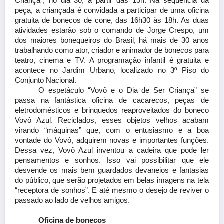
Criança”, no dia 30, a partir das 15h. Na sequência da
peça, a criançada é convidada a participar de uma oficina
gratuita de bonecos de cone, das 16h30 às 18h. As duas
atividades estarão sob o comando de Jorge Crespo, um
dos maiores bonequeiros do Brasil, há mais de 30 anos
trabalhando como ator, criador e animador de bonecos para
teatro, cinema e TV. A programação infantil é gratuita e
acontece
no
Jardim Urbano, localizado no 3
º Piso do
Conjunto Nacional
.
O espetáculo “Vovô e o Dia de Ser Criança” se
passa na fantástica oficina de cacarecos, peças de
eletrodomésticos e brinquedos reaproveitados do boneco
Vovô Azul. Reciclados, esses objetos velhos acabam
virando “máquinas” que, com o entusiasmo e a boa
vontade do Vovô, adquirem novas e importantes funções.
Dessa vez, Vovô Azul inventou a cadeira que pode ler
pensamentos e sonhos. Isso vai possibilitar que ele
desvende os mais bem guardados devaneios e fantasias
do público, que serão projetados em belas imagens na tela
“receptora de sonhos”. E até mesmo o desejo de reviver o
passado ao lado de velhos amigos.
Oficina de bonecos