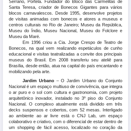
Serrano, Portela. Fundador do Bloco das Carmelitas de
Santa Teresa, criador de Bonecos Gigantes para vários
blocos carnavalescos. Desde 1995, desenvolve projetos
de visitas animadas com bonecos e atores a museus e
centros culturais no Rio de Janeiro; Museu da República,
Museu do Índio, Museu Nacional, Museu do Folclore e
Museu da Maré.
Em 1996 criou a Cia. Jorge Crespo de Teatro de
Bonecos, na qual vem realizando espetáculos de cunho
educacional e visitas teatralizadas a convite dos principais
museus do Brasil. Em 2008 transferiu seu ateliê para
Brasília, desde então, atua na capital do país encantando e
mobilizando pela arte.
Jardim Urbano
– O Jardim Urbano do Conjunto
Nacional é um espaço multiuso de convivência, que integra
o ar puro e o sol com cultura e gastronomia, com projeto
arquitetônico inovador, instalado no 3º piso do Conjunto
Nacional. O complexo atualmente está dividido em três
decks suspensos e cobertos, com 52 mesas. Interligado
ao ambiente ao ar livre está o CNJ Lab, um espaço
colaborativo e criativo, com o diferencial de estar dentro de
um shopping de fácil acesso, localizado no coração da