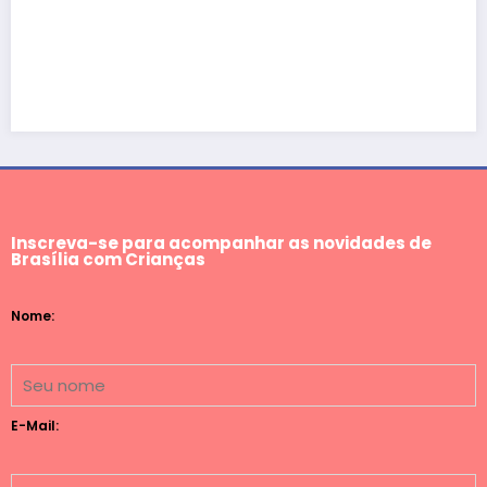
Fim de semana
Boulevard Sho
Slime
junho 27, 2026
Inscreva-se para acompanhar as novidades de
Brasília com Crianças
Nome:
E-Mail: