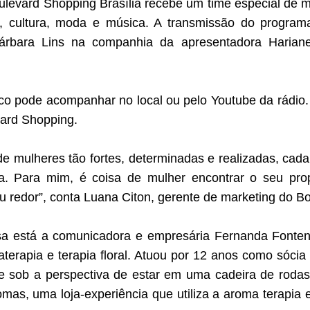
oulevard Shopping Brasília recebe um time especial de
 cultura, moda e música. A transmissão do program
árbara Lins na companhia da apresentadora Hariane
ico pode acompanhar no local ou pelo Youtube da rádio
vard Shopping.
de mulheres tão fortes, determinadas e realizadas, cad
a. Para mim, é coisa de mulher encontrar o seu prop
 redor”, conta Luana Citon, gerente de marketing do Bo
rsa está a comunicadora e empresária Fernanda Fontene
omaterapia e terapia floral. Atuou por 12 anos como sóc
 sob a perspectiva de estar em uma cadeira de rodas
as, uma loja-experiência que utiliza a aroma terapia e 