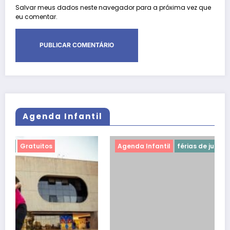
Salvar meus dados neste navegador para a próxima vez que
eu comentar.
Agenda Infantil
Agenda Infantil
férias de julho
Gratuitos
Mostra Primeira Infância leva teatro, cinema e
oficinas gratuitas ao CCBB Brasília durante as
férias
julho 2, 2026
Raquel Dória