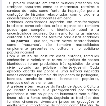
O projeto consiste em trazer músicas presentes em
tradições populares como os maracatus, terreiros e
sambas de roda, como fonte de inspiração para a
contação de histórias relacionadas com a vida e a
ancestralidade dos brincantes em cena.
Entidades consideradas sagradas em manifestações
brasileiras como caboclos, erês e ciganos são também
povos que compõem a identidade atual e a
ancestralidade brasileira. Da mesma forma, as músicas
cantadas e tocadas nos terreiros para estas entidades
–
os pontos
– que são, muitas vezes, estereotipadas
como “macumba”, são também musicalidades
amplamente presentes na cultura e no cotidiano
popular nacional.
Com o intuito de costurar essas histórias, torná-las
conhecidas e valorizar as raízes originárias de nossas
identidades foram produzidos três episódios de uma
série voltada ao
público infanto-juvenil.
Cada
episódio aborda um ponto e uma história inspirada
nesses ancestrais por meio da linguagem da palhaçaria,
bonecos, acrobacia aérea, brinquedos populares,
músicas e outros elementos.
A
websérie
tem recursos do Fundo de Apoio à Cultura
do Distrito Federal e é protagonizada por artistas
periféricos e tem no grupo de brincantes mãe e filho,
Bruna Luiza e Bento Araújo. Seguindo as tradições das
famílias circenses, vivenciam juntos as gravações e
enaltecem a importância do brincar como filosofia de