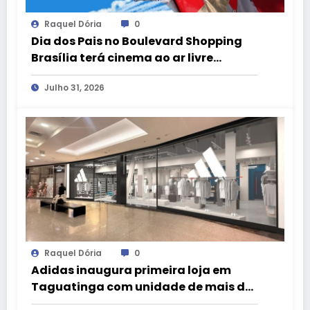
Raquel Dória
0
Dia dos Pais no Boulevard Shopping
Brasília terá cinema ao ar livre
gratuito com clássicos e curtas do DF
Julho 31, 2026
Raquel Dória
0
Adidas inaugura primeira loja em
Taguatinga com unidade de mais de
200 m² no Taguatinga Shopping