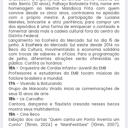
vida. Bento (10 anos), Palhaço Borboleta Frita, nome em
homenagem ao Mestre Mandioca Frita com quem
convive desde os cinco anos, contracena no episódio
com o próprio mestre. A participação de Luciana
Meireles, brincante e atriz periférica, para compor um
dos episódios é uma forma de enriquecer o conteúdo e
fomentar ainda mais a cadeia cultural fora do centro do
Distrito Federal.
Lançamento na EcoFeira do Mercado Sul no dia 15 de
junho. A
EcoFeira
do Mercado Sul existe desde 2014 no
Beco da Cultura, movimentando a economia solidária
com trocas de saberes e ofícios. Para a programação
de junho, diferentes atrações serão oferecidas ao
público. Confira os horários:
16h
– Orquestra de Cordas Infanto-Juvenil da EMB
Professores e estudantes da EMB tocam músicas do
folclore brasileiro e mundial.
17h
– Vivendo & Batucando
Grupo de Maracatu Virado inicia as comemorações de
seus 10 anos de arte.
18h
– Lis Carvalho
Cantora, dançarina e flautista crescida nesses becos
mostra seus multitalentos.
19h
– Cine Beco
Exibição dos curtas “Quem canta um Ponto Inventa um
Conto” (15min, 2024) e “ManiFestiSesi” (10min, 2007),