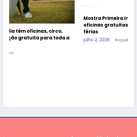
Mostra Primeira Infância leva teatro, cinema e
oficinas gratuitas ao CCBB Brasília durante as
férias
a
julho 2, 2026
Raquel Dória