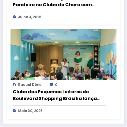
Pandeiro no Clube do Choro com
shows nos dias 10 e 11 de julho
Julho 3, 2026
Raquel Dória
0
Clube dos Pequenos Leitores do
Boulevard Shopping Brasília lança
programação 2026 com encontros
Maio 30, 2026
gratuitos para crianças