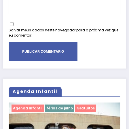
Salvar meus dados neste navegador para a próxima vez que
eu comentar.
Agenda Infantil
ias de julho
Gratuitos
Agenda Infantil
férias de