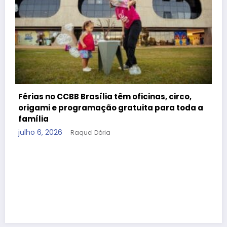
ília têm oficinas, circo,
ação gratuita para toda a
 Dória
Mostra Primeira Infânc
oficinas gratuitas ao 
férias
julho 2, 2026
Raquel Dória