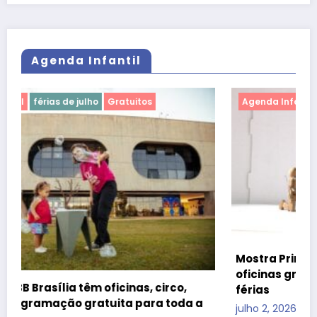
Agenda Infantil
Agenda Infantil
férias de julho
Gratuitos
Mostra Primeira Infância leva teatro, cinema e
oficinas gratuitas ao CCBB Brasília durante as
férias
julho 2, 2026
Raquel Dória