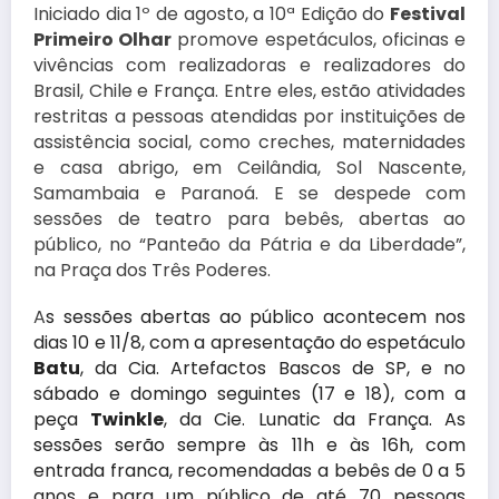
Iniciado dia 1º de agosto, a 10ª Edição do
Festival
Primeiro Olhar
promove espetáculos, oficinas e
vivências com realizadoras e realizadores do
Brasil, Chile e França. Entre eles, estão atividades
restritas a pessoas atendidas por instituições de
assistência social, como creches, maternidades
e casa abrigo, em Ceilândia, Sol Nascente,
Samambaia e Paranoá. E se despede com
sessões de teatro para bebês, abertas ao
público, no “Panteão da Pátria e da Liberdade”,
na Praça dos Três Poderes.
A
s sessões abertas ao público acontecem nos
dias 10 e 11/8, com a apresentação do espetáculo
Batu
, da Cia. Artefactos Bascos de SP, e no
sábado e domingo seguintes (17 e 18), com a
peça
Twinkle
, da Cie. Lunatic da França. As
sessões serão sempre às 11h e às 16h, com
entrada franca, recomendadas a bebês de 0 a 5
anos e para um público de até 70 pessoas