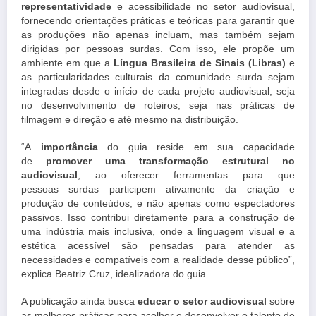
representatividade
e acessibilidade no setor audiovisual,
fornecendo orientações práticas e teóricas para garantir que
as produções não apenas incluam, mas também sejam
dirigidas por pessoas
surdas
. Com isso, ele propõe um
ambiente em que a
Língua Brasileira de Sinais (Libras)
e
as particularidades culturais da comunidade surda sejam
integradas desde o início de cada projeto audiovisual, seja
no desenvolvimento de roteiros, seja nas práticas de
filmagem e direção e até mesmo na distribuição.
“A
importância
do guia reside em sua capacidade
de
promover uma transformação estrutural no
audiovisual
, ao oferecer ferramentas para que
pessoas
surdas
participem ativamente da criação e
produção de conteúdos, e não apenas como espectadores
passivos. Isso contribui diretamente para a construção de
uma indústria mais inclusiva, onde a linguagem visual e a
estética acessível são pensadas para atender as
necessidades e compatíveis com a realidade desse público”,
explica Beatriz Cruz, idealizadora do guia.
A publicação ainda busca
educar o setor audiovisual
sobre
as melhores práticas para acolher e desenvolver o talento de