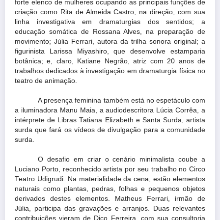
forte elenco de mulheres ocupando as principais funções de
criação como Rita de Almeida Castro, na direção, com sua
linha investigativa em dramaturgias dos sentidos; a
educação somática de Rossana Alves, na preparação de
movimento; Júlia Ferrari, autora da trilha sonora original; a
figurinista Larissa Miyashiro, que desenvolve estamparia
botânica; e, claro, Katiane Negrão, atriz com 20 anos de
trabalhos dedicados à investigação em dramaturgia física no
teatro de animação.
A presença feminina também está no espetáculo com
a iluminadora Manu Maia, a audiodescritora Lúcia Corrêa, a
intérprete de Libras Tatiana Elizabeth e Santa Surda, artista
surda que fará os vídeos de divulgação para a comunidade
surda.
O desafio em criar o cenário minimalista coube a
Luciano Porto, reconhecido artista por seu trabalho no Circo
Teatro Udigrudi. Na materialidade da cena, estão elementos
naturais como plantas, pedras, folhas e pequenos objetos
derivados destes elementos. Matheus Ferrari, irmão de
Júlia, participa das gravações e arranjos. Duas relevantes
contribuições vieram de Dico Ferreira, com sua consultoria