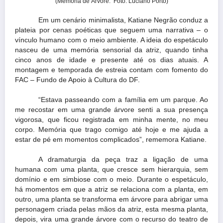
(Memória de Árvore. Foto: Luciano Porto)
Em um cenário minimalista, Katiane Negrão conduz a
plateia por cenas poéticas que seguem uma narrativa – o
vínculo humano com o meio ambiente. A ideia do espetáculo
nasceu de uma memória sensorial da atriz, quando tinha
cinco anos de idade e presente até os dias atuais. A
montagem e temporada de estreia contam com fomento do
FAC – Fundo de Apoio à Cultura do DF.
“Estava passeando com a família em um parque. Ao
me recostar em uma grande árvore senti a sua presença
vigorosa, que ficou registrada em minha mente, no meu
corpo. Memória que trago comigo até hoje e me ajuda a
estar de pé em momentos complicados”, rememora Katiane.
A dramaturgia da peça traz a ligação de uma
humana com uma planta, que cresce sem hierarquia, sem
domínio e em simbiose com o meio. Durante o espetáculo,
há momentos em que a atriz se relaciona com a planta, em
outro, uma planta se transforma em árvore para abrigar uma
personagem criada pelas mãos da atriz, esta mesma planta,
depois, vira uma grande árvore com o recurso do teatro de