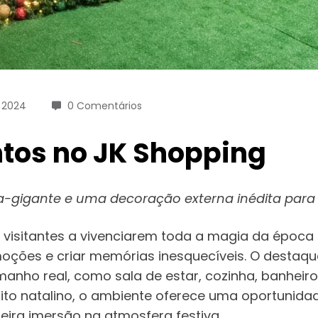
 2024
0 Comentários
ntos no JK Shopping
oda-gigante e uma decoração externa inédita para 
s e visitantes a vivenciarem toda a magia da ép
ções e criar memórias inesquecíveis. O destaque
anho real, como sala de estar, cozinha, banhei
ito natalino, o ambiente oferece uma oportunida
ra imersão na atmosfera festiva.