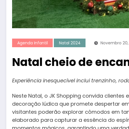
Agenda Infantil
Natal 2024
Novembro 20,
Natal cheio de enca
Experiência inesquecível inclui trenzinho, r
Neste Natal, o JK Shopping convida cliente
decoração lúdica que promete despertar emo
visitantes poderão explorar cômodos em tam
elaborado para capturar a essência do espír
momentos mágicos, garantindo uma verdadei