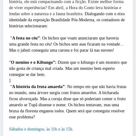
história, ele está compactuando com a ficção. Existe melhor forma
de viver experiências? Em abril, a Hora do Conto leva histórias e
lendas sobre a natureza e a fauna brasileira.
Dialogando com o eixo
identidade da exposição Brasilidade Pós-Moderna,
os contadores de
histórias selecionaram:
“
A festa no céu”
: Os bichos que voam anunciaram que haveria
uma grande festa no céu! Os bichos sem asas ficaram na vontade…
Mas o jabuti conseguiu uma carona e foi parar lá nas nuvens!
“
O menino e o Kibungo”:
Dizem que o kibungo é um monstro que
não gosta de criança mal criada. Mas um menino bem esperto
consegue se dar bem.
]
“
A história da fruta amarela”
: No tempo em que não havia frutas
no mundo, uma árvore surgiu com frutos amarelos. A bicharada
ficou alvoroçada. Mas a coruja disse que só poderiam comer o fruto
amarelo se Tupã dissesse o nome. Os bichos tentavam, mas uma
bruxa da floresta enganou todos. Quem será que conseguiu resolver
esse problema?
Sábados e domingos, às 11h e às 15h.