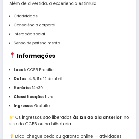
Além de divertida, a experiência estimula:
Criatividade
Consciência corporal
Interação social
Senso de pertencimento
Informações
Local:
CCBB Brasília
Datas:
4, 5, 11 e 12 de abril
Horário:
14h30
Classificação:
Livre
Ingresso:
Gratuito
Os ingressos são liberados
às 12h do dia anterior
, no
site do CCBB ou na bilheteria.
Dica: chegue cedo ou garanta online — atividades