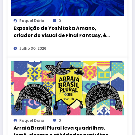
Raquel Dória
0
Exposição de Yoshitaka Amano,
criador do visual de Final Fantasy, é
atração gratuita no CCBB Brasília
Julho 30, 2026
Raquel Dória
0
Arraiá Brasil Plural leva quadrilhas,