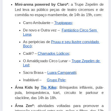
Mini-arena powered by Claro*: 
a Trupe Zepelim de 
Led leva ao público peças de teatro circenses e de 
comédia no espaço mambembe, de 14h às 19h, com:
Carro Ambulante –
Trupipapas;
De novo e Outra vez – 
Fantástico Circo Sem 
Lona
;
As peripécias de
Pruuu e seu ilustre convidado 
Bocó
;
Cadê? –
Chamados Lúdicos
; 
O Amaldiçoado Circo Lunar –
Trupe Zepelim de 
Led
;
Sacra Brasa –
Luara Campanatti
;
Inabitável – 
Grupo Pele
;
Área Kids by
Tio Kiko
: 
Brinquedos infláveis, pula-
pula, brinquedoteca, kart, circuito le parkour e 
slackline, das 14h às 18h.
Área Zen*: 
atividades voltadas para promover a 