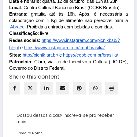
Data e horário:
 quarta, 12 de outubro, das 13h às 23h.
Local: 
Centro Cultural Banco do Brasil (CCBB Brasília).
Entrada: 
gratuita até às 16h. Após, é necessária a 
colaboração com 1 Kg de alimento não perecível para a
Abrace
. Proibida a entrada com bebidas e comidas.
Classificação
: livre.
Redes sociais:
https://www.instagram.com/
picnikbsb/?
hl=pt
e
https://www.instagram.com/
ccbbbrasilia/
. 
Sites:
http://picnik.art.br/
 e
https://ccbb.com.br/brasilia/
Patrocínio: 
Claro, via Lei de Incentivo à Cultura (LIC DF), 
Governo do Distrito Federal.
Share this content:
Gostou dessas dicas? Inscreva-se pra receber
mais!
Primeiro Nome