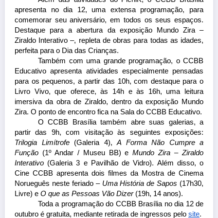
apresenta no dia 12, uma extensa programação, para 
comemorar seu aniversário, em todos os seus espaços. 
Destaque para a abertura da exposição Mundo Zira – 
Ziraldo Interativo –, repleta de obras para todas as idades, 
perfeita para o Dia das Crianças. 
Também com uma grande programação, o CCBB 
Educativo apresenta atividades especialmente pensadas 
para os pequenos, a partir das 10h, com destaque para o 
Livro Vivo, que oferece, às 14h e às 16h, uma leitura 
imersiva da obra de Ziraldo, dentro da exposição Mundo 
Zira. O ponto de encontro fica na Sala do CCBB Educativo.
O CCBB Brasília também abre suas galerias, a 
partir das 9h, com visitação às seguintes exposições: 
Trilogia Limítrofe
 (Galeria 4), 
A Forma Não Cumpre a 
Função
 (1º Andar / Museu BB) e 
Mundo Zira – Ziraldo 
Interativo
 (Galeria 3 e Pavilhão de Vidro). Além disso, o 
Cine CCBB apresenta dois filmes da Mostra de Cinema 
Norueguês neste feriado – 
Uma História de Sapos
 (17h30, 
Livre) e 
O que as Pessoas Vão Dizer
 (19h, 14 anos). 
Toda a programação do CCBB Brasília no dia 12 de 
outubro é gratuita, mediante retirada de ingressos pelo 
site
.