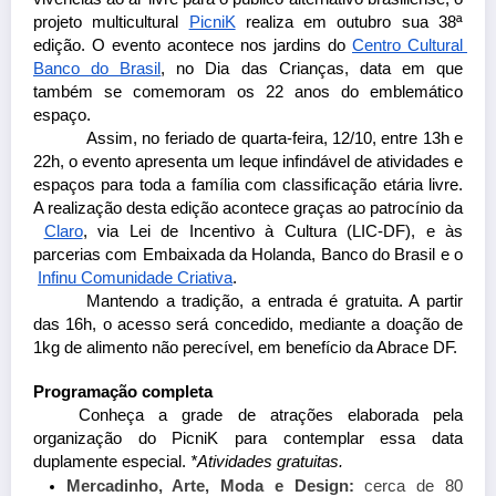
projeto multicultural
PicniK
 realiza em outubro sua 38ª 
edição. O evento acontece nos jardins do
Centro Cultural 
Banco do Brasil
, no Dia das Crianças, data em que 
também se comemoram os 22 anos do emblemático 
espaço. 
Assim, no feriado de quarta-feira, 12/10, entre 13h e 
22h, o evento apresenta um leque infindável de atividades e 
espaços para toda a família com classificação etária livre. 
A realização desta edição acontece graças ao patrocínio da
Claro
, via Lei de Incentivo à Cultura (LIC-DF), e às 
parcerias com Embaixada da Holanda, Banco do Brasil e o
Infinu Comunidade Criativa
. 
Mantendo a tradição, a entrada é gratuita. A partir 
das 16h, o acesso será concedido, mediante a doação de 
1kg de alimento não perecível, em benefício da Abrace DF.
Programação completa
Conheça a grade de atrações elaborada pela 
organização do PicniK para contemplar essa data 
duplamente especial. 
*Atividades gratuitas.
Mercadinho, Arte, Moda e Design: 
cerca de 80 