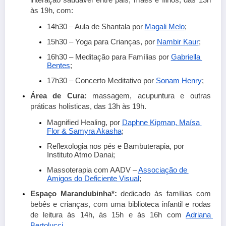
interação saudável entre pais, mães e filhos, das 13h 
às 19h, com:
14h30 – Aula de Shantala por
Magali Melo
;
15h30 – Yoga para Crianças, por
Nambir Kaur
;
16h30 – Meditação para Famílias por
Gabriella 
Bentes
; 
17h30 – Concerto Meditativo por
Sonam Henry
; 
Área de Cura: 
massagem, acupuntura e outras 
práticas holísticas, das 13h às 19h.
Magnified Healing, por
Daphne Kipman, Maísa 
Flor & Samyra Akasha
;
Reflexologia nos pés e Bambuterapia, por 
Instituto Atmo Danai;
Massoterapia com AADV –
Associação de 
Amigos do Deficiente Visual
;
Espaço Marandubinha*: 
dedicado às famílias com 
bebês e crianças, com uma biblioteca infantil e rodas 
de leitura às 14h, às 15h e às 16h com
Adriana 
Bertolucci
.