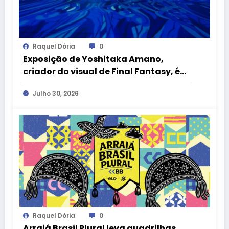
Raquel Dória
0
Exposição de Yoshitaka Amano,
criador do visual de Final Fantasy, é
atração gratuita no CCBB Brasília
Julho 30, 2026
Raquel Dória
0
Arraiá Brasil Plural leva quadrilhas,