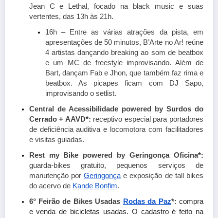
Jean C e Lethal, focado na black music e suas 
vertentes, das 13h às 21h. 
16h – Entre as várias atrações da pista, em 
apresentações de 50 minutos, B’Arte no Ar! reúne 
4 artistas dançando breaking ao som de beatbox 
e um MC de freestyle improvisando. Além de 
Bart, dançam Fab e Jhon, que também faz rima e 
beatbox. As picapes ficam com DJ Sapo, 
improvisando o setlist.
Central de Acessibilidade powered by Surdos do 
Cerrado + AAVD*: 
receptivo especial para portadores 
de deficiência auditiva e locomotora com facilitadores 
e visitas guiadas.
Rest my Bike powered by Geringonça Oficina*: 
guarda-bikes gratuito, pequenos serviços de 
manutenção por 
Geringonça
 e exposição de tall bikes 
do acervo de
Kande Bonfim
.
6° Feirão de Bikes Usadas
Rodas da Paz
*: 
compra 
e venda de bicicletas usadas. O cadastro é feito na 