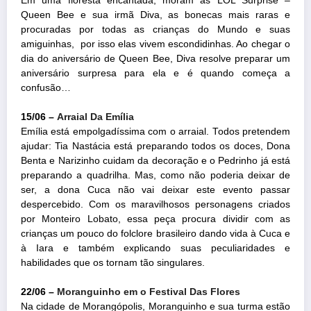
Em uma floresta encantada, moram as LOL Surprise –
Queen Bee e sua irmã Diva, as bonecas mais raras e
procuradas por todas as crianças do Mundo e suas
amiguinhas, por isso elas vivem escondidinhas. Ao chegar o
dia do aniversário de Queen Bee, Diva resolve preparar um
aniversário surpresa para ela e é quando começa a
confusão…
15/06 –
Arraial Da Emília
Emília está empolgadíssima com o arraial. Todos pretendem
ajudar: Tia Nastácia está preparando todos os doces, Dona
Benta e Narizinho cuidam da decoração e o Pedrinho já está
preparando a quadrilha. Mas, como não poderia deixar de
ser, a dona Cuca não vai deixar este evento passar
despercebido. Com os maravilhosos personagens criados
por Monteiro Lobato, essa peça procura dividir com as
crianças um pouco do folclore brasileiro dando vida à Cuca e
à Iara e também explicando suas peculiaridades e
habilidades que os tornam tão singulares.
22/06 –
Moranguinho em o Festival Das Flores
Na cidade de Morangópolis, Moranguinho e sua turma estão