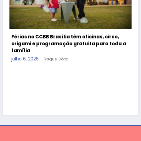
rco,
toda a
Mostra Primeira Infância leva teatro, cinem
oficinas gratuitas ao CCBB Brasília durante
férias
julho 2, 2026
Raquel Dória