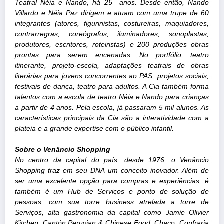
Teatral Néia e Nando, há 25 anos. Desde então, Nando
Villardo e Néia Paz dirigem e atuam com uma trupe de 60
integrantes (atores, figurinistas, costureiras, maquiadores,
contrarregras, coreógrafos, iluminadores, sonoplastas,
produtores, escritores, roteiristas) e 200 produções obras
prontas para serem encenadas.
No portfólio, teatro
itinerante, projeto-escola, adaptações teatrais de obras
literárias para jovens concorrentes ao PAS, projetos sociais,
festivais de dança, teatro para adultos. A Cia também forma
talentos com a escola de teatro Néia e Nando para crianças
a partir de 4 anos. Pela escola, já passaram 5 mil alunos. As
características principais da Cia são a interatividade com a
plateia e a grande expertise com o público infantil.
Sobre o Venâncio Shopping
No centro da capital do país, desde 1976, o Venâncio
Shopping traz em seu DNA um conceito inovador. Além de
ser uma excelente opção para compras e experiências, é
também é um Hub de Serviços e ponto de solução de
pessoas, com sua torre business atrelada a torre de
Serviços, alta gastronomia da capital como Jamie Olivier
Kitchen, Cantón Peruvian & Chinese Food, Chaco, Confraria