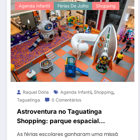
Agenda Infantil
Férias De Julho
Shopping
,
,
Raquel Dória
Agenda Infantil
Shopping
Taguatinga
0 Comentários
Astroventura no Taguatinga
Shopping: parque espacial
infantil é atração de férias em
As férias escolares ganharam uma missã
Brasília