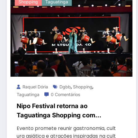
Shopping
Taguatinga
,
,
Raquel Dória
Dgbb
Shopping
Taguatinga
0 Comentários
Nipo Festival retorna ao
Taguatinga Shopping com
edição dedicada ao universo dos
Evento promete reunir gastronomia, cult
mangás
ura asiática e atrações inspiradas na cult