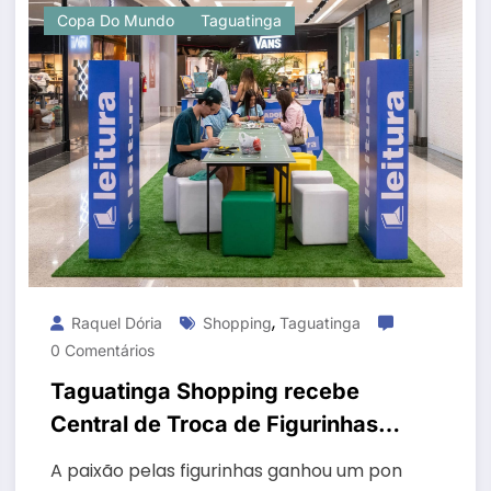
Copa Do Mundo
Taguatinga
,
Raquel Dória
Shopping
Taguatinga
0 Comentários
Taguatinga Shopping recebe
Central de Troca de Figurinhas
com espaço para jogar bafo
A paixão pelas figurinhas ganhou um pon