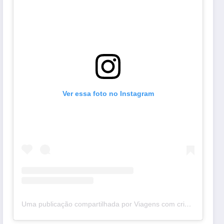
Ver essa foto no Instagram
Uma publicação compartilhada por Viagens com crianças
(@