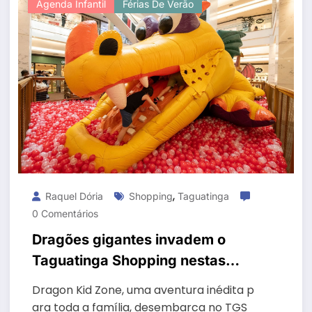
Agenda Infantil
Férias De Verão
,
Raquel Dória
Shopping
Taguatinga
0 Comentários
Dragões gigantes invadem o
Taguatinga Shopping nestas
férias
Dragon Kid Zone, uma aventura inédita p
ara toda a família, desembarca no TGS