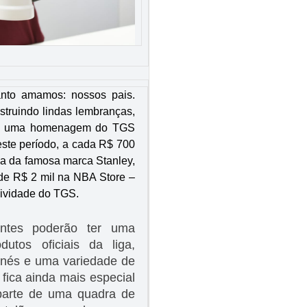
anto amamos: nossos pais.
truindo lindas lembranças,
to, uma homenagem do TGS
este período, a cada R$ 700
a da famosa marca Stanley,
de R$ 2 mil na NBA Store –
sividade do TGS.
entes poderão ter uma
utos oficiais da liga,
bonés e uma variedade de
 fica ainda mais especial
 parte de uma quadra de