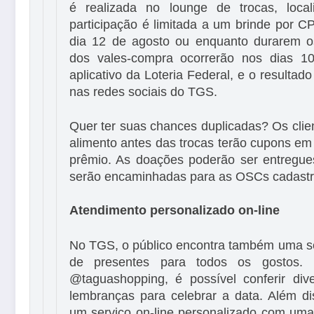
é realizada no lounge de trocas, loca
participação é limitada a um brinde por C
dia 12 de agosto ou enquanto durarem o
dos vales-compra ocorrerão nos dias 1
aplicativo da Loteria Federal, e o resultado
nas redes sociais do TGS.
Quer ter suas chances duplicadas? Os cli
alimento antes das trocas terão cupons em
prêmio. As doações poderão ser entregue
serão encaminhadas para as OSCs cadastr
Atendimento personalizado on-line
No TGS, o público encontra também uma sé
de presentes para todos os gostos. 
@taguashopping, é possível conferir div
lembranças para celebrar a data. Além di
um serviço on-line personalizado com um