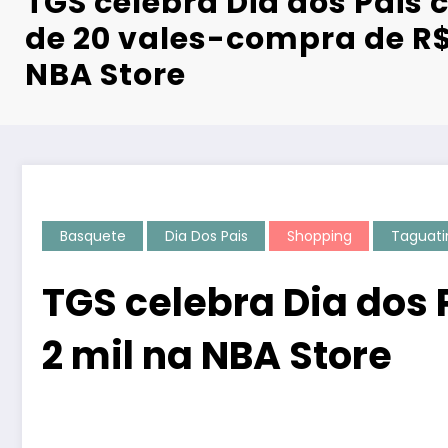
TGS celebra Dia dos Pais 
de 20 vales-compra de R$
NBA Store
Basquete
Dia Dos Pais
Shopping
Taguati
TGS celebra Dia dos 
2 mil na NBA Store