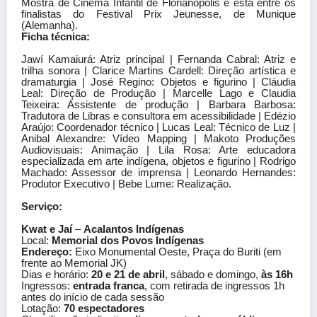
Mostra de Cinema Infantil de Florianópolis e está entre os
finalistas do Festival Prix Jeunesse, de Munique
(Alemanha).
Ficha técnica:
Jawí Kamaiurá: Atriz principal | Fernanda Cabral: Atriz e
trilha sonora | Clarice Martins Cardell: Direção artística e
dramaturgia | José Regino: Objetos e figurino | Cláudia
Leal: Direção de Produção | Marcelle Lago e Claudia
Teixeira: Assistente de produção | Barbara Barbosa:
Tradutora de Libras e consultora em acessibilidade | Edézio
Araújo: Coordenador técnico | Lucas Leal: Técnico de Luz |
Anibal Alexandre: Vídeo Mapping | Makoto Produções
Audiovisuais: Animação | Lila Rosa: Arte educadora
especializada em arte indígena, objetos e figurino | Rodrigo
Machado: Assessor de imprensa | Leonardo Hernandes:
Produtor Executivo | Bebe Lume: Realização.
Serviço:
Kwat e Jaí
–
Acalantos Indígenas
Local:
Memorial dos Povos Indígenas
Endereço:
Eixo Monumental Oeste, Praça do Buriti (em
frente ao Memorial JK)
Dias e horário:
20 e 21 de abril
, sábado e domingo,
às 16h
Ingressos:
entrada franca
, com retirada de ingressos 1h
antes do início de cada sessão
Lotação:
70 espectadores