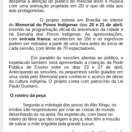
desperta a atenção do público ao mesclar texto e música
com uma animação projetada em 2D e que dá vida aos
dois protagonistas.
O projeto estreia em Brasília no interior
do
Memorial do Povos Indígenas
dias
20 e 21 de abril
,
inserido na programação oficial do aniversário da cidade e
na Semana dos Povos Indígenas. As apresentações,
com
entrada franca
, acontecem às 16h e os ingressos
podem ser retirados a partir de uma hora antes do início de
cada sessão, com limite de 70 espectadores.
Em paralelo às sessões abertas ao público, o
espetáculo também será apresentado a crianças da Rede
Pública de Ensino entre os dias 23 e 27 de abril.
Antecipando as sessões, os pequeninos serão guiados em
uma visita pelo Memorial para conhecer o acervo de obras
da cultura indígena. O projeto conta com patrocínio da Lei
Paulo Gustavo.
O roteiro da peça
Segundo a mitologia dos povos do Alto Xingu, os
irmãos são responsáveis por criar as coisas do mundo
desenhando-as na areia. No espetáculo, com base no
roteiro do filme que deu origem à peça, eles têm a missão
de salvar a mãe engolida pela grande sucuri.