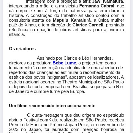
Interagem com a projeção a atriz
Jawí Kamaiurá
,
interpretando a mãe, e a musicista
Fernanda Cabral
, que
dá corpo e som à força da natureza para emoldurar a
história. A construção do trabalho artístico contou com a
consultoria atenta de
Mapulu Kamaiurá
, a única mulher
pajé do Xingu, e tem direção de
Clarice Cardell
, premiada
referência na criação de obras artísticas para a primeira
infância.
Os criadores
Assinado por Clarice e Léo Hernandes,
diretores da produtora
Bebe Lume
, o projeto tem como
fundamento “a construção da identidade e uma abertura de
repertório das crianças ao estimular o reconhecimento da
estética dos povos indígenas”, apostam os idealizadores. A
estreia nacional ocorreu no Theatro Municipal de São Paulo
e depois da curta temporada em Brasília, segue para o Rio
de Janeiro e cumpre turnê pela Europa.
Um filme reconhecido internacionalmente
O curta-metragem que deu origem ao espetáculo
abriu o Festival comKids, realizado em São Paulo, recebeu
Prêmio de Honra no Prêmio Japan Prize, em novembro de
2023 no Japão, foi laureado com menção honrosa na