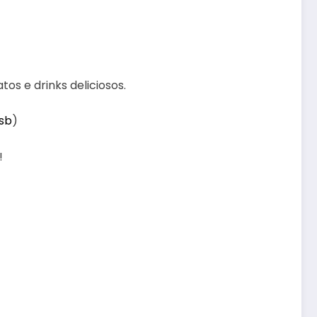
os e drinks deliciosos.
sb
)
!