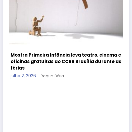
ema e
te as
Fim de semana com crianças em Brasília:
Boulevard Shopping tem Pod Beezinho e Mel
Slime
junho 27, 2026
Raquel Dória