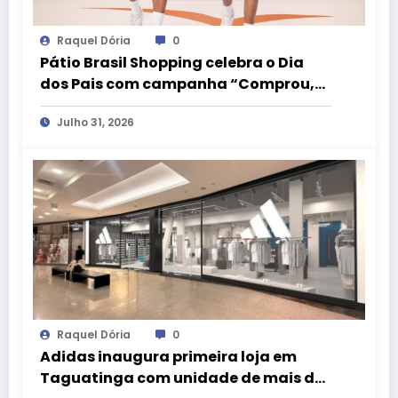
Raquel Dória
0
Pátio Brasil Shopping celebra o Dia
dos Pais com campanha “Comprou,
Ganhou” e camiseta exclusiva da
Julho 31, 2026
LIVE!
Raquel Dória
0
Adidas inaugura primeira loja em
Taguatinga com unidade de mais de