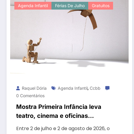
Agenda Infantil
Férias De Julho
Gratuitos
,
Raquel Dória
Agenda Infantil
Ccbb
0 Comentários
Mostra Primeira Infância leva
teatro, cinema e oficinas
gratuitas ao CCBB Brasília
Entre 2 de julho e 2 de agosto de 2026, o
durante as férias