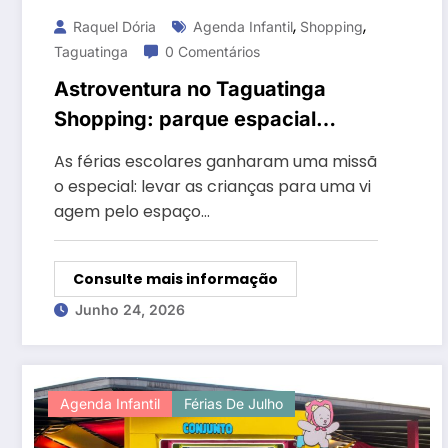
,
,
Raquel Dória
Agenda Infantil
Shopping
Taguatinga
0 Comentários
Astroventura no Taguatinga
Shopping: parque espacial
infantil é atração de férias em
As férias escolares ganharam uma missã
Brasília
o especial: levar as crianças para uma vi
agem pelo espaço…
Consulte mais informação
Junho 24, 2026
Agenda Infantil
Férias De Julho