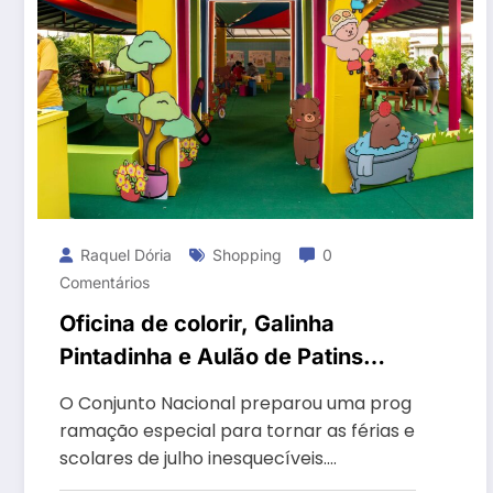
Raquel Dória
Shopping
0
Comentários
Oficina de colorir, Galinha
Pintadinha e Aulão de Patins
agitam as férias no Conjunto
O Conjunto Nacional preparou uma prog
Nacional
ramação especial para tornar as férias e
scolares de julho inesquecíveis.…