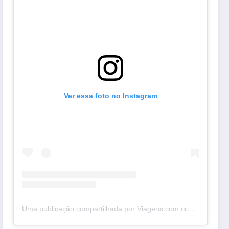
Ver essa foto no Instagram
Uma publicação compartilhada por Viagens com crianças
(@