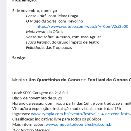
Programação:
5 de novembro, domingo
Posso Cair?
, com Telma Braga
O Mago da Sorte
, com Trevolino
https://www.youtube.com/watch?
v=0pmVZsj3p00
Metaverso
, da ODois
Vassoura sobre Humano
, com João Aguiar
I Juca Pirama
, do Grupo Ímpeto de Teatro
Felicidade
, das Trupipapas
Serviço:
Mostra
Um Quartinho de Cena
do
Festival de Cenas 
Local: SESC Garagem da 913 Sul
Dia: 5 de novembro de 2023
Horário da sessão: domingo, a partir das 16h, e com tradução simul
Visitação à exposição e instalação audiovisual: a partir das 15h
Ingressos:
www.sympla.com.br/evento/
festival-1-4-de-cena-festiv
Classificação indicativa: livre para todos os públicos
Mais informações:
www.umquartodecenafestival.
com.br
*Por Rodrigo Machado