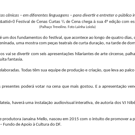
 cênicas – em diferentes linguagens – para divertir e entreter o público in
(Palhaço Trevolino. Foto Lainha Loiola)
é um dos fundamentos do festival, que acontece ao longo de quatro dias,
 meninada, uma mostra com peças teatrais de curta duração, na tarde de dom
s vai se divertir com seis apresentações hilariantes de arte circense, palh
ita fantasia.
elaboradas. Todas têm sua equipe de produção e criação, que leva ao palco 
 presentes poderá votar na cena que mais gostou. E a apresentação vence
plateia, haverá uma instalação audiovisual interativa, de autoria dos VJ
iz e produtora Janaina Mello, nasceu em 2015 com o intuito de promover a
– Fundo de Apoio à Cultura do DF.