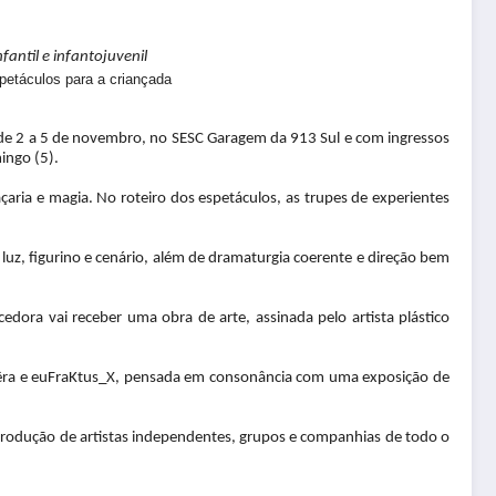
fantil e infantojuvenil
 de 2 a 5 de novembro, no SESC Garagem da 913 Sul e com ingressos
ingo (5).
açaria e magia. No roteiro dos espetáculos, as trupes de experientes
luz, figurino e cenário, além de dramaturgia coerente e direção bem
dora vai receber uma obra de arte, assinada pelo artista plástico
 Nibêra e euFraKtus_X, pensada em consonância com uma exposição de
 produção
de artistas independentes, grupos e companhias de todo o