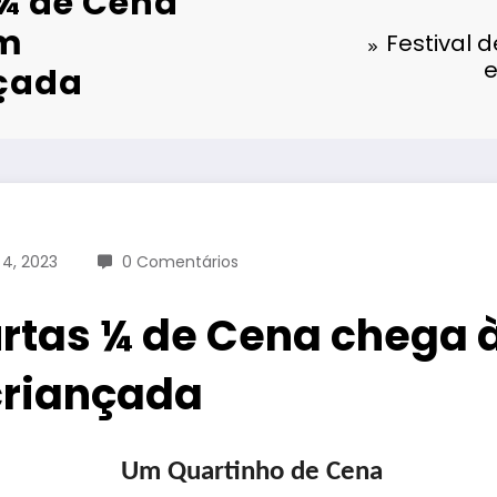
 ¼ de Cena
om
Festival 
e
nçada
4, 2023
0 Comentários
urtas ¼ de Cena chega 
criançada
Um Quartinho de Cena