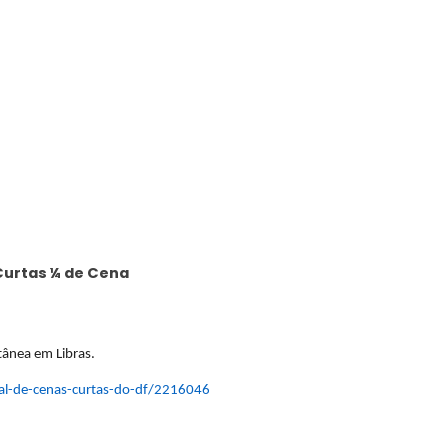
Curtas ¼ de Cena
tânea em Libras.
al-
de-cenas-curtas-do-df/2216046