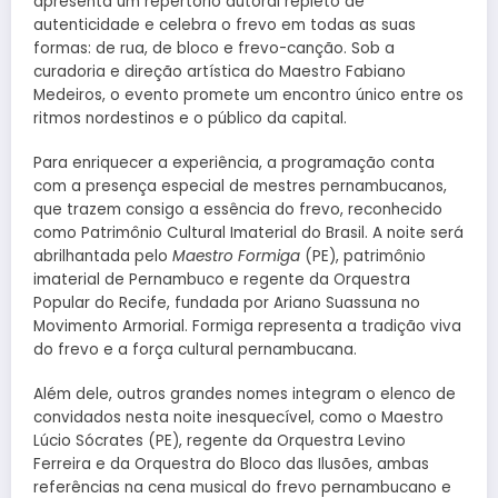
apresenta um repertório autoral repleto de
autenticidade e celebra o frevo em todas as suas
formas: de rua, de bloco e frevo-canção. Sob a
curadoria e direção artística do Maestro Fabiano
Medeiros, o evento promete um encontro único entre os
ritmos nordestinos e o público da capital.
Para enriquecer a experiência, a programação conta
com a presença especial de mestres pernambucanos,
que trazem consigo a essência do frevo, reconhecido
como Patrimônio Cultural Imaterial do Brasil. A noite será
abrilhantada pelo
Maestro Formiga
(PE), patrimônio
imaterial de Pernambuco e regente da Orquestra
Popular do Recife, fundada por Ariano Suassuna no
Movimento Armorial. Formiga representa a tradição viva
do frevo e a força cultural pernambucana.
Além dele, outros grandes nomes integram o elenco de
convidados nesta noite inesquecível, como o Maestro
Lúcio Sócrates (PE), regente da Orquestra Levino
Ferreira e da Orquestra do Bloco das Ilusões, ambas
referências na cena musical do frevo pernambucano e