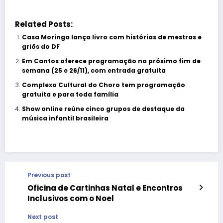
Related Posts:
Casa Moringa lança livro com histórias de mestras e
griôs do DF
Em Cantos oferece programação no próximo fim de
semana (25 e 26/11), com entrada gratuita
Complexo Cultural do Choro tem programação
gratuita e para toda família
Show online reúne cinco grupos de destaque da
música infantil brasileira
Previous post
Oficina de Cartinhas Natal e Encontros
Inclusivos com o Noel
Next post