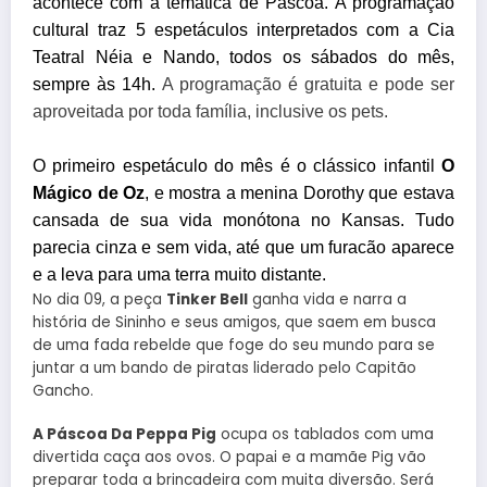
acontece com a temática de Páscoa. A programação
cultural traz 5 espetáculos interpretados com a Cia
Teatral Néia e Nando, todos os sábados do mês,
sempre às 14h.
A programação é gratuita e pode ser
aproveitada por toda família, inclusive os pets.
O primeiro espetáculo do mês é o clássico infantil
O
Mágico de Oz
, e mostra a menina Dorothy que estava
cansada de sua vida monótona no Kansas. Tudo
parecia cinza e sem vida, até que um furacão aparece
e a leva para uma terra muito distante.
No dia 09, a peça
Tinker Bell
ganha vida e narra a
história de Sininho e seus amigos, que saem em busca
de uma fada rebelde que foge do seu mundo para se
juntar a um bando de piratas liderado pelo Capitão
Gancho.
A Páscoa Da Peppa Pig
ocupa os tablados com uma
divertida caça aos ovos. O pap
i e a mamãe Pig vão
a
preparar toda a brincadeira com muita diversão. Será