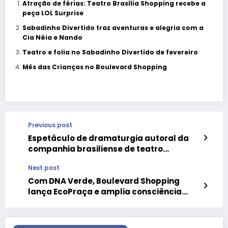
Atração de férias: Teatro Brasília Shopping recebe a
peça LOL Surprise
Sabadinho Divertido traz aventuras e alegria com a
Cia Néia e Nando
Teatro e folia no Sabadinho Divertido de fevereiro
Mês das Crianças no Boulevard Shopping
Previous post
Espetáculo de dramaturgia autoral da
companhia brasiliense de teatro
Cutucart chega ao Complexo Cultural de
Next post
Planaltina
Com DNA Verde, Boulevard Shopping
lança EcoPraça e amplia consciência
ambiental