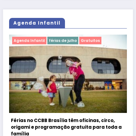
Agenda Infantil
Agenda Infantil
férias de julho
Gratuitos
Férias no CCBB Brasília têm oficinas, circo,
origami e programação gratuita para toda a
família